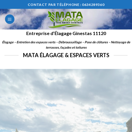
Skip
CONTACT PAR TÉLÉPHONE : 0634289360
to
content
Entreprise d’Élagage Ginestas 11120
Élagage – Entretien des espaces verts – Débroussaillage – Pose de clôtures – Nettoyage de
terrasses, façades et
to
itures
MATA ÉLAGAGE & ESPACES VERTS