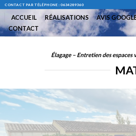
Skip
CONTACT PAR TÉLÉPHONE : 0634289360
to
ACCUEIL
RÉALISATIONS
AVIS GOOGL
content
CONTACT
Élagage – Entretien des espaces v
MAT