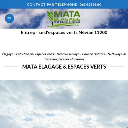
Skip
CONTACT PAR TÉLÉPHONE : 0634289360
to
content
Entreprise d’espaces verts Névian 11200
Élagage – Entretien des espaces verts – Débroussaillage – Pose de clôtures – Nettoyage de
terrasses, façades et
to
itures
MATA ÉLAGAGE & ESPACES VERTS